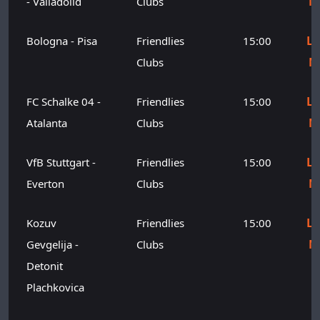
M
- Valladolid
Clubs
Le
Bologna - Pisa
Friendlies
15:00
M
Clubs
Le
FC Schalke 04 -
Friendlies
15:00
M
Atalanta
Clubs
Le
VfB Stuttgart -
Friendlies
15:00
M
Everton
Clubs
Le
Kozuv
Friendlies
15:00
M
Gevgelija -
Clubs
Detonit
Plachkovica