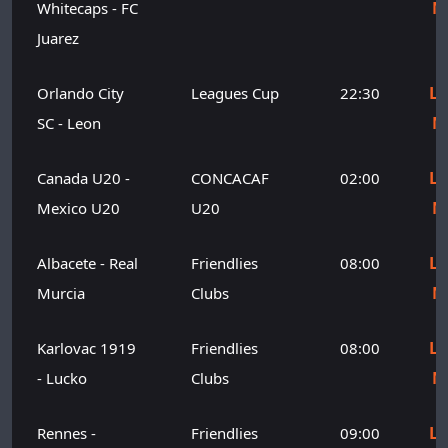
M
Whitecaps - FC
Juarez
Le
Orlando City
Leagues Cup
22:30
M
SC - Leon
Le
Canada U20 -
CONCACAF
02:00
M
Mexico U20
U20
Le
Albacete - Real
Friendlies
08:00
M
Murcia
Clubs
Le
Karlovac 1919
Friendlies
08:00
M
- Lucko
Clubs
Le
Rennes -
Friendlies
09:00