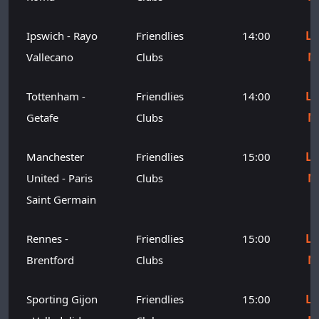
Le
Ipswich - Rayo
Friendlies
14:00
M
Vallecano
Clubs
Le
Tottenham -
Friendlies
14:00
M
Getafe
Clubs
Le
Manchester
Friendlies
15:00
M
United - Paris
Clubs
Saint Germain
Le
Rennes -
Friendlies
15:00
M
Brentford
Clubs
Le
Sporting Gijon
Friendlies
15:00