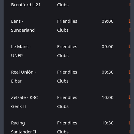
M
Brentford U21
Clubs
Le
Lens -
Friendlies
09:00
M
Sunderland
Clubs
Le
Le Mans -
Friendlies
09:00
M
UNFP
Clubs
Le
Real Unión -
Friendlies
09:30
M
Eibar
Clubs
Le
Zelzate - KRC
Friendlies
10:00
M
Genk II
Clubs
Le
Racing
Friendlies
10:30
M
Santander II -
Clubs