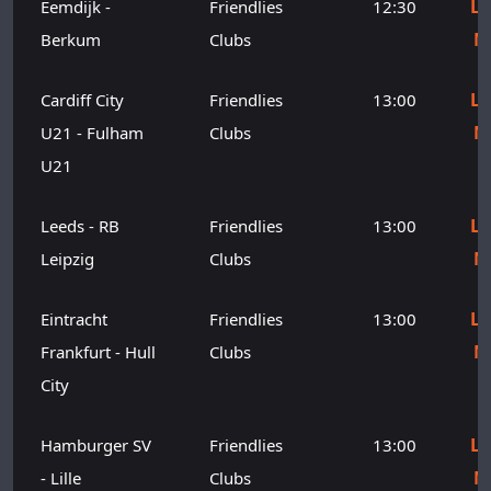
Le
Eemdijk -
Friendlies
12:30
M
Berkum
Clubs
Le
Cardiff City
Friendlies
13:00
M
U21 - Fulham
Clubs
U21
Le
Leeds - RB
Friendlies
13:00
M
Leipzig
Clubs
Le
Eintracht
Friendlies
13:00
M
Frankfurt - Hull
Clubs
City
Le
Hamburger SV
Friendlies
13:00
M
- Lille
Clubs