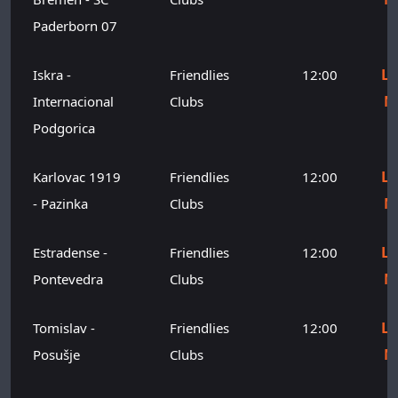
Paderborn 07
Le
Iskra -
Friendlies
12:00
M
Internacional
Clubs
Podgorica
Le
Karlovac 1919
Friendlies
12:00
M
- Pazinka
Clubs
Le
Estradense -
Friendlies
12:00
M
Pontevedra
Clubs
Le
Tomislav -
Friendlies
12:00
M
Posušje
Clubs