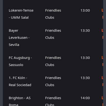
Le
Lokeren-Temse
Friendlies
13:00
M
- UMM Salal
Clubs
Le
Bayer
Friendlies
13:30
M
Leverkusen -
Clubs
Sevilla
Le
FC Augsburg -
Friendlies
13:30
M
Sassuolo
Clubs
Le
1. FC Köln -
Friendlies
13:30
M
Real Sociedad
Clubs
Le
Brighton - AS
Friendlies
14:00
M
Roma
Clubs