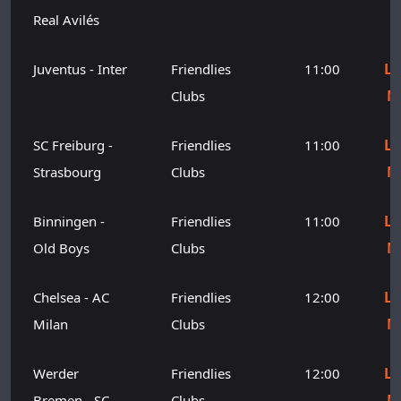
Real Avilés
Le
Juventus - Inter
Friendlies
11:00
M
Clubs
Le
SC Freiburg -
Friendlies
11:00
M
Strasbourg
Clubs
Le
Binningen -
Friendlies
11:00
M
Old Boys
Clubs
Le
Chelsea - AC
Friendlies
12:00
M
Milan
Clubs
Le
Werder
Friendlies
12:00
M
Bremen - SC
Clubs