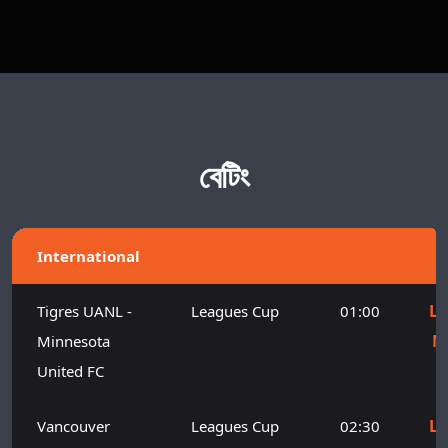
বেটিং
International
Le
Tigres UANL -
Leagues Cup
01:00
M
Minnesota
United FC
Le
Vancouver
Leagues Cup
02:30